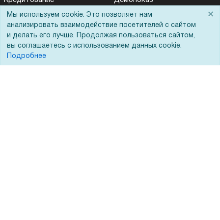
Кредитование
Демопоказ
×
Мы используем cookie. Это позволяет нам
Госучреждениям
анализировать взаимодействие посетителей с сайтом
Тендеры
и делать его лучше. Продолжая пользоваться сайтом,
вы соглашаетесь с использованием данных cookie.
Бренды
Подробнее
ЭДО
Помощь
Вопрос-ответ
Реквизиты
Гарантии и возврат
Сервисный центр
Вакансии
Обратная связь