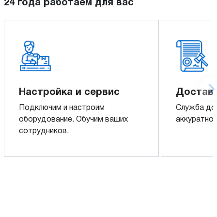
24 года работаем для вас
Настройка и сервис
Доставк
Подключим и настроим
Служба до
оборудование. Обучим ваших
аккуратно 
сотрудников.