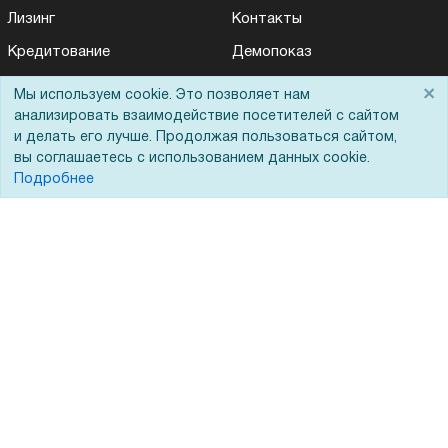
Лизинг
Контакты
Кредитование
Демопоказ
Госучреждениям
×
Мы используем cookie. Это позволяет нам
анализировать взаимодействие посетителей с сайтом
Тендеры
и делать его лучше. Продолжая пользоваться сайтом,
Бренды
вы соглашаетесь с использованием данных cookie.
Подробнее
ЭДО
Помощь
Вопрос-ответ
Реквизиты
Гарантии и возврат
Сервисный центр
Вакансии