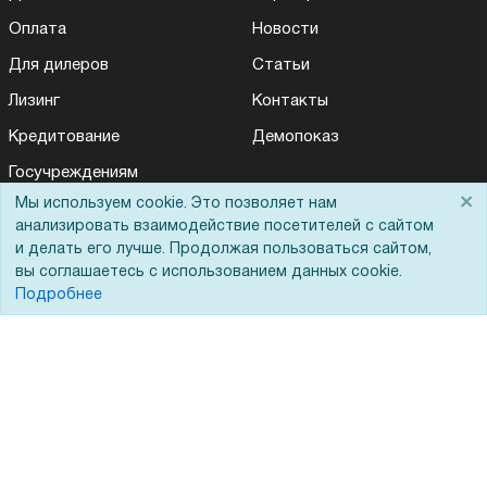
Оплата
Новости
Для дилеров
Статьи
Лизинг
Контакты
Кредитование
Демопоказ
Госучреждениям
×
Мы используем cookie. Это позволяет нам
Тендеры
анализировать взаимодействие посетителей с сайтом
Бренды
и делать его лучше. Продолжая пользоваться сайтом,
вы соглашаетесь с использованием данных cookie.
ЭДО
Подробнее
Помощь
Вопрос-ответ
Реквизиты
Гарантии и возврат