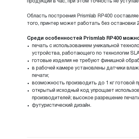
продукции в час, при этом точность не уступа
Область построения Prismlab RP400 составляет
того, принтер может работать без остановки 2
Среди особенностей Prismlab RP400 можн
печать с использованием уникальной технол
устройства, работающего по технологии SLA
готовые изделия не требуют финишной обраб
в рабочей камере установлены датчики влаж
печати;
возможность производить до 1 кг готовой п
открытый исходный код упрощает использов
производителей; высокое разрешение печати 
футуристический дизайн.