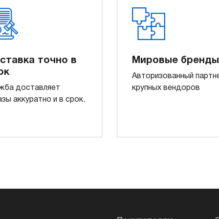
ставка точно в
Мировые бренды
ок
Авторизованный партн
жба доставляет
крупных вендоров
азы аккуратно и в срок.