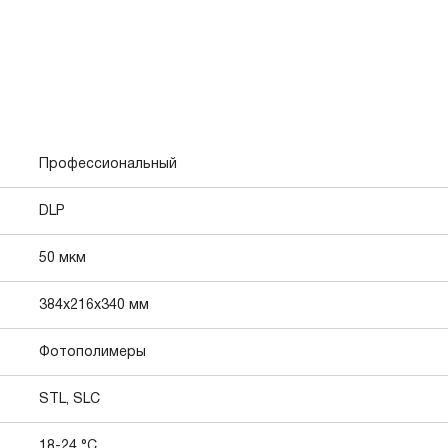
Профессиональный
DLP
50 мкм
384х216х340 мм
Фотополимеры
STL, SLC
18-24 °C