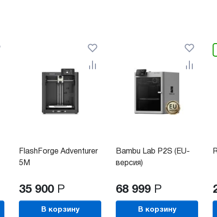
FlashForge Adventurer
Bambu Lab P2S (EU-
R
5М
версия)
35 900
Р
68 999
Р
В корзину
В корзину