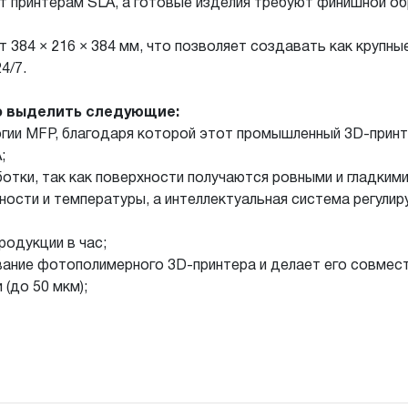
ет принтерам SLA, а готовые изделия требуют финишной об
 384 × 216 × 384 мм, что позволяет создавать как крупны
4/7.
о выделить следующие:
огии MFP, благодаря которой этот промышленный 3D-принт
;
отки, так как поверхности получаются ровными и гладкими
ности и температуры, а интеллектуальная система регулир
родукции в час;
ание фотополимерного 3D-принтера и делает его совмес
(до 50 мкм);