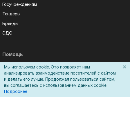
Госучреждениям
Тендеры
Бренды
ЭДО
Помощь
×
Мы используем cookie. Это позволяет нам
Вопрос-ответ
анализировать взаимодействие посетителей с сайтом
Реквизиты
и делать его лучше. Продолжая пользоваться сайтом,
вы соглашаетесь с использованием данных cookie.
Гарантии и возврат
Подробнее
Сервисный центр
Вакансии
Обратная связь
Для Таможенного союза