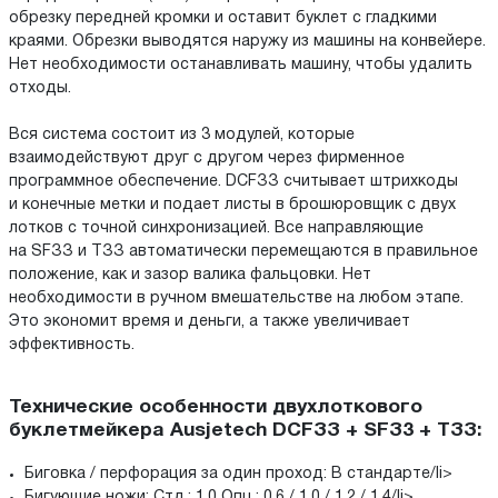
обрезку передней кромки и оставит буклет с гладкими
краями. Обрезки выводятся наружу из машины на конвейере.
Нет необходимости останавливать машину, чтобы удалить
отходы.
Вся система состоит из 3 модулей, которые
взаимодействуют друг с другом через фирменное
программное обеспечение. DСFЗЗ считывает штрихкоды
и конечные метки и подает листы в брошюровщик с двух
лотков с точной синхронизацией. Все направляющие
на SFЗЗ и ТЗЗ автоматически перемещаются в правильное
положение, как и зазор валика фальцовки. Нет
необходимости в ручном вмешательстве на любом этапе.
Это экономит время и деньги, а также увеличивает
эффективность.
Технические особенности двухлоткового
буклетмейкера Ausjetech DСFЗЗ + SFЗ3 + ТЗЗ:
Биговка / перфорация за один проход: В стандарте/li>
Бигующие ножи: Стд.: 1.0 Опц.: 0.6 / 1.0 / 1.2 / 1.4/li>