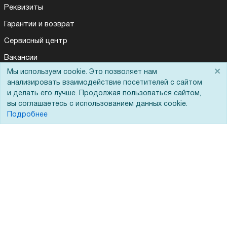
Реквизиты
Гарантии и возврат
Сервисный центр
Вакансии
×
Мы используем cookie. Это позволяет нам
Для Вас доступно эксклюзивное приложение при
Обратная связь
×
заказе этого товара
анализировать взаимодействие посетителей с сайтом
Для Таможенного союза
и делать его лучше. Продолжая пользоваться сайтом,
вы соглашаетесь с использованием данных cookie.
Получить скидку
Не показывать
Подробнее
Запрос актов сверки
© 2002 - 2026 Форофис – поставки оборудования для бизнеса:
полиграфического, банковского, презентационного и оргтехники
На информационном ресурсе применяются
рекомендательные
технологии
Наш сайт защищен с помощью Yandex SmartCaptcha и
соответствует
политике обработки данных