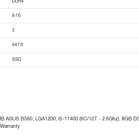
DDR4
8 Гб
2
64 Гб
SSD
MB ASUS B560, LGA1200, i5-11400 (6C/12T - 2.6Ghz), 8GB DD
Warranty