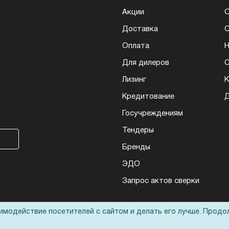
Акции
О
Доставка
Оплата
Н
Для дилеров
С
Лизинг
К
Кредитование
Д
Госучреждениям
Тендеры
Бренды
ЭДО
Запрос актов сверки
аимодействие посетителей с сайтом и делать его лучше. Продо