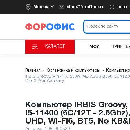
Москва
shop@foroffice.ru
пн-п
КАТАЛОГ
МФУ
ПРИНТЕ
Главная
Оргтехника и компьютеры
Компьютер
IRBIS Groovy, Mini-ITX, 250W, MB ASUS B560, LGA1200
Pro, 3 Year Warranty
Компьютер IRBIS Groovy, Mini-ITX, 250W, MB ASUS B560, LGA1200,
i5-11400 (6C/12T - 2.6Ghz
UHD, Wi-Fi6, BT5, No KB&
Артикул:
108-300533