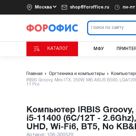
Москва
shop@foroffice.ru
пн-п
КАТАЛОГ
МФУ
ПРИНТЕ
Главная
Оргтехника и компьютеры
Компьютер
IRBIS Groovy, Mini-ITX, 250W, MB ASUS B560, LGA120
11 Pro
Компьютер IRBIS Groovy, Mini-ITX, 250W, MB ASUS B560, LGA1200,
i5-11400 (6C/12T - 2.6Ghz
UHD, Wi-Fi6, BT5, No KB&
Артикул:
108-300529