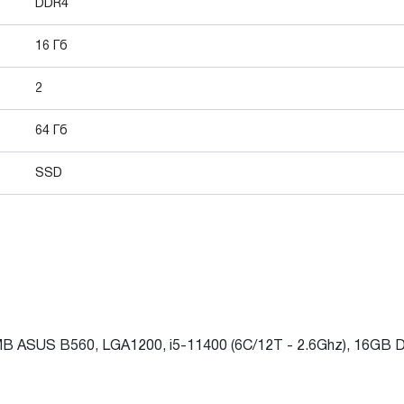
DDR4
16 Гб
2
64 Гб
SSD
MB ASUS B560, LGA1200, i5-11400 (6C/12T - 2.6Ghz), 16GB D