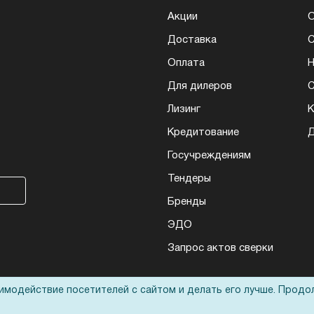
Акции
О
Доставка
Оплата
Н
Для дилеров
С
Лизинг
К
Кредитование
Д
Госучреждениям
Тендеры
Бренды
ЭДО
Запрос актов сверки
аимодействие посетителей с сайтом и делать его лучше. Продо