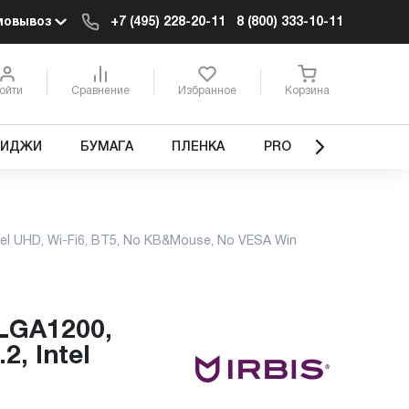
мовывоз
+7 (495) 228-20-11
8 (800) 333-10-11
ойти
Сравнение
Избранное
Корзина
РИДЖИ
БУМАГА
ПЛЕНКА
PRO
tel UHD, Wi-Fi6, BT5, No KB&Mouse, No VESA Win
, Intel