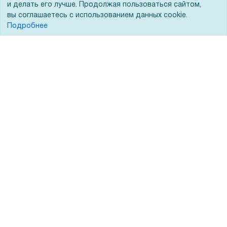
Лизинг
Контакты
и делать его лучше. Продолжая пользоваться сайтом,
вы соглашаетесь с использованием данных cookie.
Кредитование
Демопоказ
Подробнее
Госучреждениям
Тендеры
Бренды
ЭДО
Помощь
Вопрос-ответ
Реквизиты
Гарантии и возврат
Сервисный центр
Вакансии