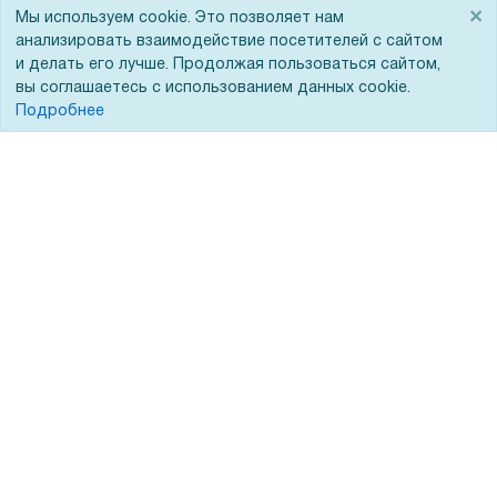
Для дилеров
Статьи
×
Мы используем cookie. Это позволяет нам
анализировать взаимодействие посетителей с сайтом
Лизинг
Контакты
и делать его лучше. Продолжая пользоваться сайтом,
Кредитование
Демопоказ
вы соглашаетесь с использованием данных cookie.
Подробнее
Госучреждениям
Тендеры
Бренды
ЭДО
Помощь
Вопрос-ответ
Реквизиты
Гарантии и возврат
Сервисный центр