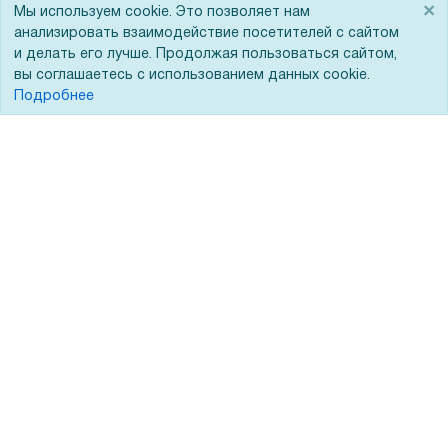
×
Помощь
Мы используем cookie. Это позволяет нам
анализировать взаимодействие посетителей с сайтом
и делать его лучше. Продолжая пользоваться сайтом,
Вопрос-ответ
вы соглашаетесь с использованием данных cookie.
Реквизиты
Подробнее
Гарантии и возврат
Сервисный центр
Вакансии
Обратная связь
Для Таможенного союза
Запрос актов сверки
© 2002 - 2026 Форофис – поставки оборудования для бизнеса:
полиграфического, банковского, презентационного и оргтехники