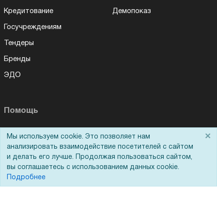
Кредитование
Демопоказ
Госучреждениям
Тендеры
Бренды
ЭДО
Помощь
Вопрос-ответ
×
Мы используем cookie. Это позволяет нам
Для Вас доступно эксклюзивное приложение при
×
заказе этого товара
анализировать взаимодействие посетителей с сайтом
Реквизиты
и делать его лучше. Продолжая пользоваться сайтом,
Гарантии и возврат
вы соглашаетесь с использованием данных cookie.
Получить скидку
Не показывать
Подробнее
Сервисный центр
Вакансии
Обратная связь