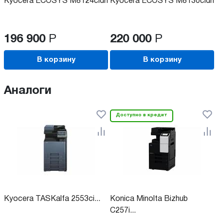
Kyocera ECOSYS M8124cidn
Kyocera ECOSYS M8130cidn
196 900
Р
220 000
Р
В корзину
В корзину
Аналоги
Доступно в кредит
Kyocera TASKalfa 2553ci...
Konica Minolta Bizhub
C257i...