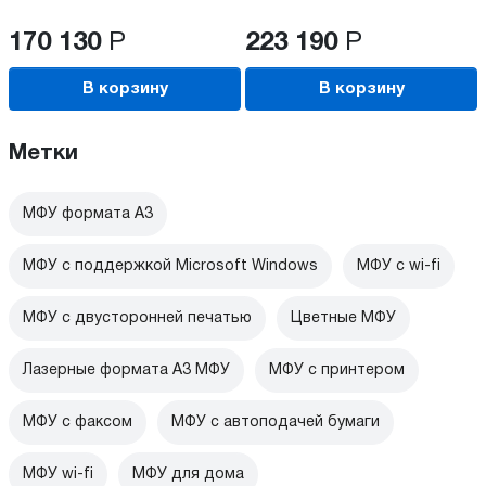
170 130
Р
223 190
Р
В корзину
В корзину
Метки
МФУ формата А3
МФУ с поддержкой Microsoft Windows
МФУ c wi-fi
МФУ с двусторонней печатью
Цветные МФУ
Лазерные формата А3 МФУ
МФУ с принтером
МФУ с факсом
МФУ с автоподачей бумаги
МФУ wi-fi
МФУ для дома