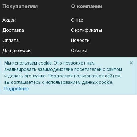
Покупателям
О компании
Акции
О нас
Доставка
Сертификаты
Оплата
Новости
Для дилеров
Статьи
Лизинг
Контакты
×
Мы используем cookie. Это позволяет нам
анализировать взаимодействие посетителей с сайтом
Кредитование
Демопоказ
и делать его лучше. Продолжая пользоваться сайтом,
Госучреждениям
вы соглашаетесь с использованием данных cookie.
Подробнее
Тендеры
Бренды
ЭДО
Помощь