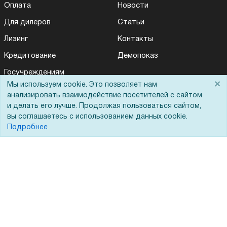
Оплата
Новости
Для дилеров
Статьи
Лизинг
Контакты
Кредитование
Демопоказ
Госучреждениям
×
Мы используем cookie. Это позволяет нам
Тендеры
анализировать взаимодействие посетителей с сайтом
Бренды
и делать его лучше. Продолжая пользоваться сайтом,
вы соглашаетесь с использованием данных cookie.
ЭДО
Подробнее
Помощь
Вопрос-ответ
Реквизиты
Гарантии и возврат