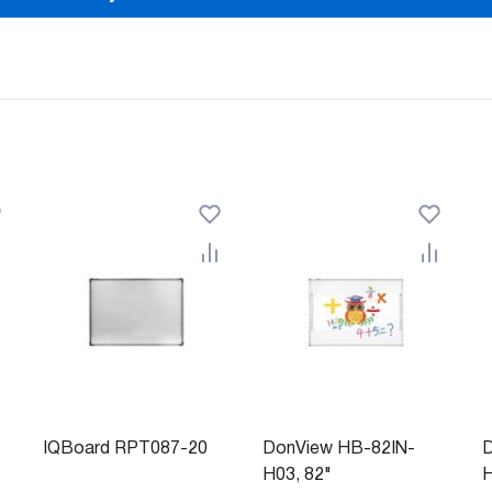
IQBoard RPT087-20
DonView HB-82IN-
D
H03, 82"
H