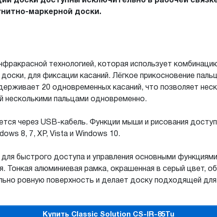
ии доски доступны исключительно в рабочей связке 
нитно-маркерной доски.
нфракрасной технологией, которая использует комбинац
доски, для фиксации касаний. Лёгкое прикосновение пальц
держивает 20 одновременных касаний, что позволяет нес
ой несколькими пальцами одновременно.
тся через USB-кабель. Функции мыши и рисования доступн
ows 8, 7, XP, Vista и Windows 10.
 для быстрого доступа и управления основными функциями
. Тонкая алюминиевая рамка, окрашенная в серый цвет, об
льно ровную поверхность и делает доску подходящей дл
Купить Classic Solution CS-IR-85Tu