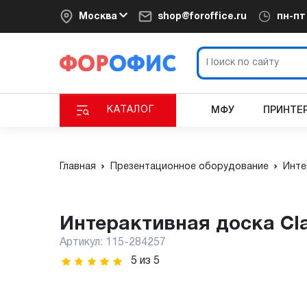
Москва
shop@foroffice.ru
пн-п
КАТАЛОГ
МФУ
ПРИНТЕ
Главная
Презентационное оборудование
Инте
Интерактивная доска Cla
Артикул:
115-284257
5
из
5