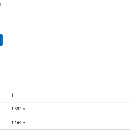
а
1
1.692 м
1.194 м