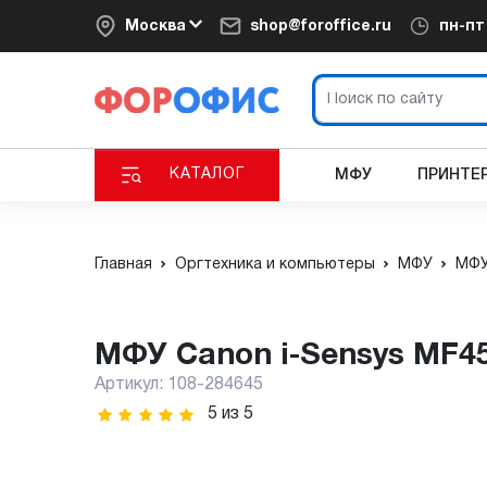
Москва
shop@foroffice.ru
пн-п
КАТАЛОГ
МФУ
ПРИНТЕ
Главная
Оргтехника и компьютеры
МФУ
МФУ
МФУ Canon i-Sensys MF4
Артикул:
108-284645
5
из
5