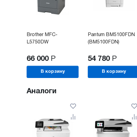
Brother MFC-
Pantum BM5100FDN
L5750DW
(BM5100FDN)
(MFCL5750DWR1)
66 000
Р
54 780
Р
В корзину
В корзину
Аналоги