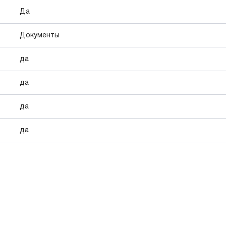
Да
Документы
да
да
да
да