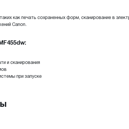
аких как печать сохраненных форм, сканирование в элект
ений Canon.
MF455dw:
ти и сканирования
мов
истемы при запуске
ры