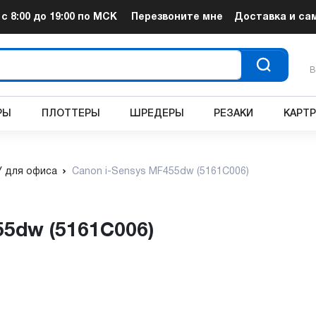
т
с 8:00 до 19:00
по МСК
Перезвоните мне
Доставка и са
В
РЫ
ПЛОТТЕРЫ
ШРЕДЕРЫ
РЕЗАКИ
КАРТ
 для офиса
Canon i-Sensys MF455dw (5161C006)
55dw (5161C006)