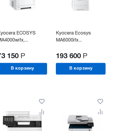
Kyocera ECOSYS
Kyocera Ecosys
A4000wifx,...
MA6000ifx...
73 150
Р
193 600
Р
В корзину
В корзину