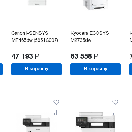
Canon i-SENSYS
Kyocera ECOSYS
MF465dw (5951C007)
M2735dw
M
47 193
Р
63 558
Р
В корзину
В корзину