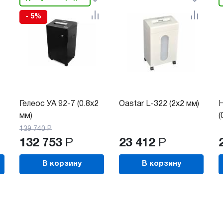
- 5%
Гелеос УА 92-7 (0.8х2
Oastar L-322 (2x2 мм)
H
мм)
(
139 740
Р
132 753
Р
23 412
Р
В корзину
В корзину