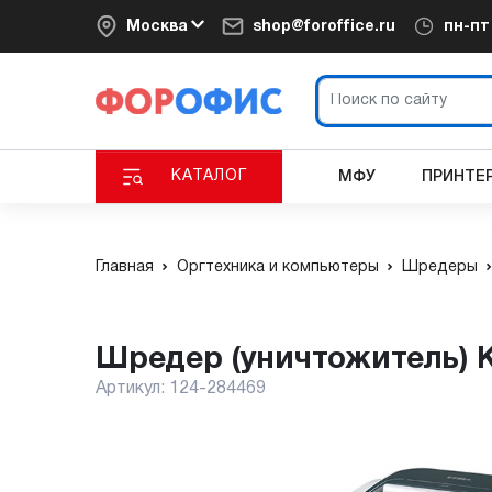
Москва
shop@foroffice.ru
пн-п
КАТАЛОГ
МФУ
ПРИНТЕ
Главная
Оргтехника и компьютеры
Шредеры
Шредер (уничтожитель) K
Артикул:
124-284469