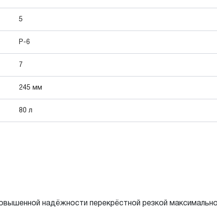
5
P-6
7
245 мм
80 л
овышенной надёжности перекрёстной резкой максимальной