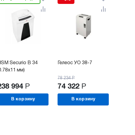
SM Securio B 34
Гелеос УО 38-7
0.78х11 мм)
78 234
Р
238 994
Р
74 322
Р
В корзину
В корзину