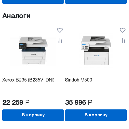
Аналоги
Xerox B235 (B235V_DNI)
Sindoh M500
22 259
Р
35 996
Р
В корзину
В корзину