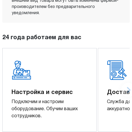
внешний вид товара могут быть изменены фирмой-
производителем без предварительного
уведомления.
24 года работаем для вас
Настройка и сервис
Доставк
Подключим и настроим
Служба до
оборудование. Обучим ваших
аккуратно 
сотрудников.