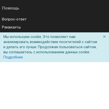
Помощь
Вопрос-ответ
Реквизиты
Гарантии и возврат
×
Мы используем cookie. Это позволяет нам
анализировать взаимодействие посетителей с сайтом
Сервисный центр
и делать его лучше. Продолжая пользоваться сайтом,
Вакансии
вы соглашаетесь с использованием данных cookie.
Подробнее
Обратная связь
Для Таможенного союза
Запрос актов сверки
© 2002 - 2026 Форофис – поставки оборудования для бизнеса: