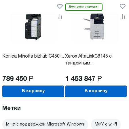
Доступно в кредит
Konica Minolta bizhub C450i...
Xerox AltaLinkC8145 с
тандемным...
789 450
Р
1 453 847
Р
В корзину
В корзину
Метки
МФУ с поддержкой Microsoft Windows
МФУ c wi-fi