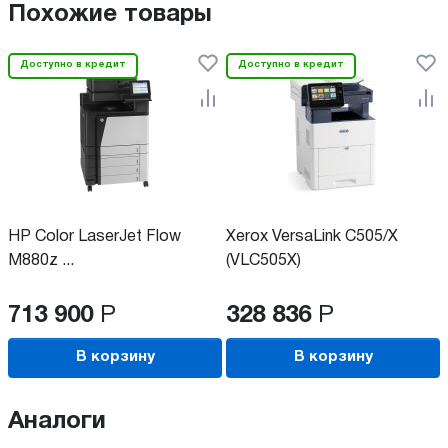
Похожие товары
Доступно в кредит
Доступно в кредит
HP Color LaserJet Flow
Xerox VersaLink C505/X
M880z ...
(VLC505X)
713 900
Р
328 836
Р
В корзину
В корзину
Аналоги