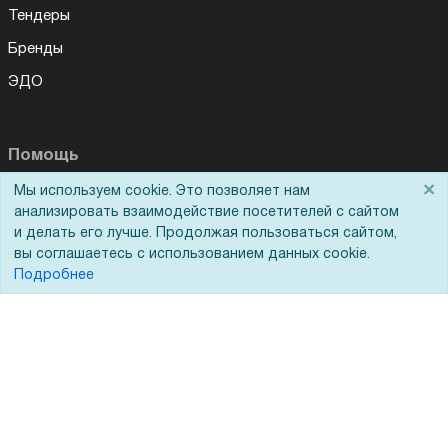
Тендеры
Бренды
ЭДО
Помощь
×
Мы используем cookie. Это позволяет нам
Вопрос-ответ
анализировать взаимодействие посетителей с сайтом
Реквизиты
и делать его лучше. Продолжая пользоваться сайтом,
вы соглашаетесь с использованием данных cookie.
Гарантии и возврат
Подробнее
Сервисный центр
Вакансии
Обратная связь
Для Таможенного союза