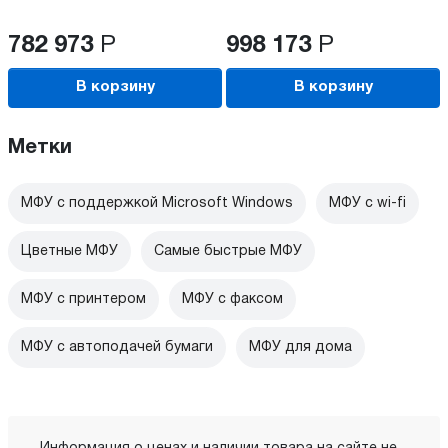
782 973
Р
998 173
Р
В корзину
В корзину
Метки
МФУ с поддержкой Microsoft Windows
МФУ c wi-fi
Цветные МФУ
Самые быстрые МФУ
МФУ с принтером
МФУ с факсом
МФУ с автоподачей бумаги
МФУ для дома