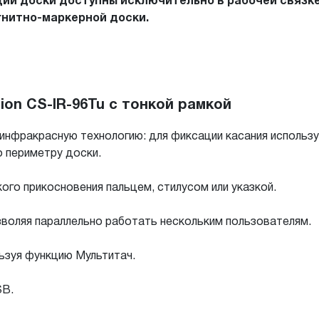
ии доски доступны исключительно в рабочей связке 
нитно-маркерной доски.
ion CS-IR-96Tu с тонкой рамкой
инфракрасную технологию: для фиксации касания исполь
 периметру доски.
ого прикосновения пальцем, стилусом или указкой.
воляя параллельно работать нескольким пользователям.
ьзуя функцию Мультитач.
SB.