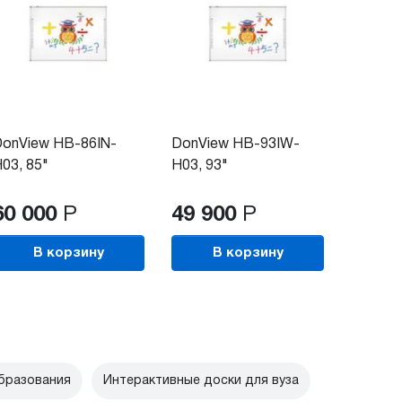
onView HB-86IN-
DonView HB-93IW-
03, 85"
H03, 93"
60 000
Р
49 900
Р
В корзину
В корзину
бразования
Интерактивные доски для вуза