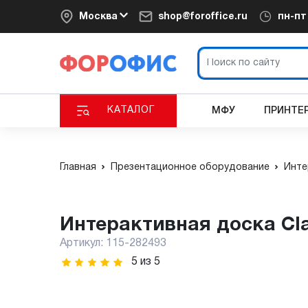
Москва
shop@foroffice.ru
пн-п
КАТАЛОГ
МФУ
ПРИНТЕ
Главная
Презентационное оборудование
Инте
Интерактивная доска Cla
Артикул:
115-282493
5
из
5