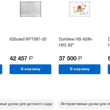
IQBoard RPT087-20
DonView HB-82IN-
D
H03, 82"
H
42 457
Р
37 500
Р
В корзину
В корзину
ные доски для детского сада
Интерактивные доски для о