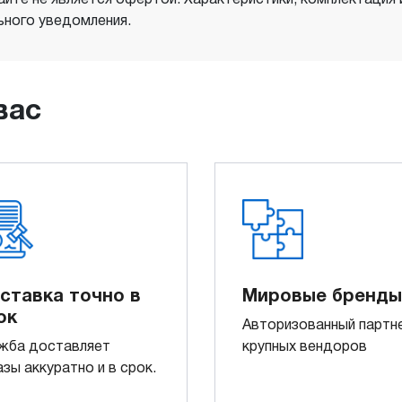
ного уведомления.
вас
ставка точно в
Мировые бренды
ок
Авторизованный партн
жба доставляет
крупных вендоров
азы аккуратно и в срок.