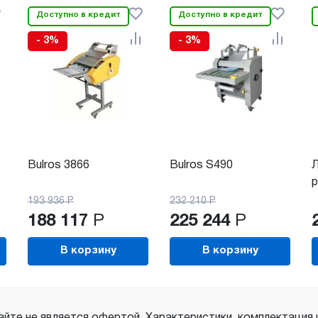
Доступно в кредит
Доступно в кредит
- 3%
- 3%
Bulros 3866
Bulros S490
Л
р
193 936
Р
232 210
Р
188 117
Р
225 244
Р
В корзину
В корзину
айте не является офертой. Характеристики, комплектация