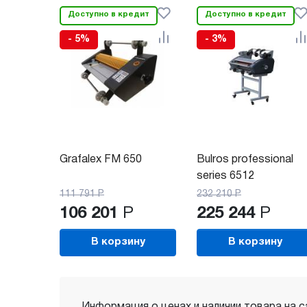
Доступно в кредит
Доступно в кредит
- 5%
- 3%
Grafalex FM 650
Bulros professional
series 6512
111 791
Р
232 210
Р
106 201
Р
225 244
Р
В корзину
В корзину
Информация о ценах и наличии товара на с