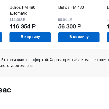
Bulros FM 480
Bulros FM 480
B
automatic
119 952
Р
58 041
Р
1
116 354
Р
56 300
Р
В корзину
В корзину
айте не является офертой. Характеристики, комплектация
ного уведомления.
вас