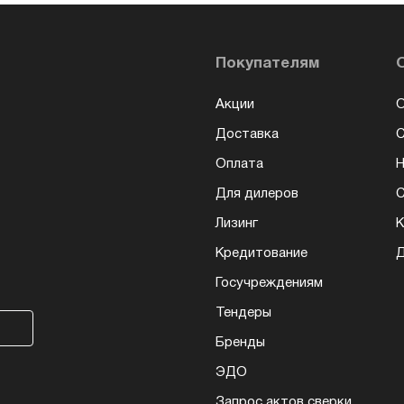
Покупателям
Акции
О
Доставка
Оплата
Н
Для дилеров
С
Лизинг
К
Кредитование
Д
Госучреждениям
Тендеры
Бренды
ЭДО
Запрос актов сверки