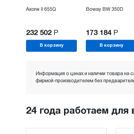
Axone II 655Q
Boway BW 350D
232 502
Р
173 184
Р
В корзину
В корзину
Информация о ценах и наличии товара на с
фирмой-производителем без предваритель
24 года работаем для 