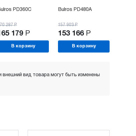
ulros PD360C
Bulros PD480A
70 287
Р
157 903
Р
165 179
Р
153 166
Р
В корзину
В корзину
 и внешний вид товара могут быть изменены