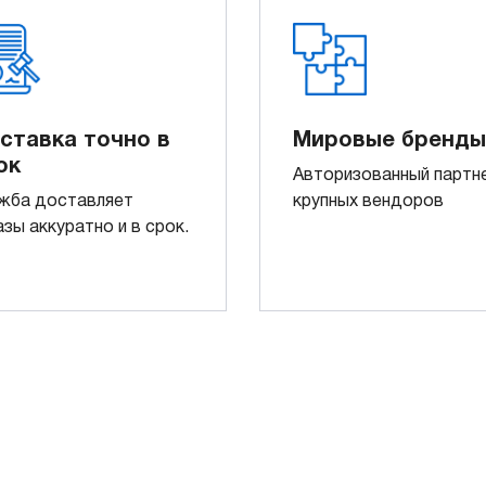
ставка точно в
Мировые бренды
ок
Авторизованный партн
жба доставляет
крупных вендоров
азы аккуратно и в срок.