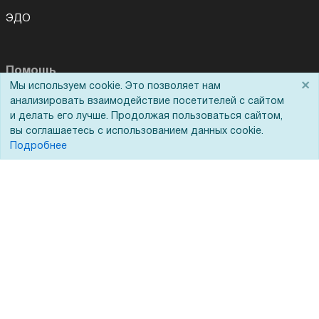
ЭДО
Помощь
×
Мы используем cookie. Это позволяет нам
Для Вас доступно эксклюзивное приложение при
×
заказе этого товара
анализировать взаимодействие посетителей с сайтом
Вопрос-ответ
и делать его лучше. Продолжая пользоваться сайтом,
Реквизиты
вы соглашаетесь с использованием данных cookie.
Получить скидку
Не показывать
Подробнее
Гарантии и возврат
Сервисный центр
Вакансии
Обратная связь
Для Таможенного союза
Запрос актов сверки