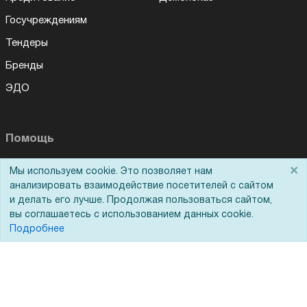
Госучреждениям
Тендеры
Бренды
ЭДО
Помощь
×
Вопрос-ответ
Мы используем cookie. Это позволяет нам
анализировать взаимодействие посетителей с сайтом
Реквизиты
и делать его лучше. Продолжая пользоваться сайтом,
вы соглашаетесь с использованием данных cookie.
Гарантии и возврат
Подробнее
Сервисный центр
Вакансии
Обратная связь
Для Таможенного союза