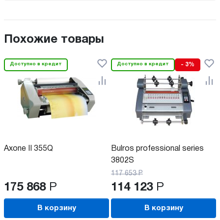
Похожие товары
Доступно в кредит
Доступно в кредит
- 3%
Axone II 355Q
Bulros professional series
3802S
117 653
Р
175 868
Р
114 123
Р
В корзину
В корзину