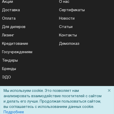
Акции
О нас
Доставка
Сертификаты
Оплата
Новости
Для дилеров
Статьи
Лизинг
Контакты
Кредитование
Демопоказ
Госучреждениям
Тендеры
Бренды
ЭДО
×
Мы используем cookie. Это позволяет нам
Помощь
анализировать взаимодействие посетителей с сайтом
и делать его лучше. Продолжая пользоваться сайтом,
вы соглашаетесь с использованием данных cookie.
Вопрос-ответ
Подробнее