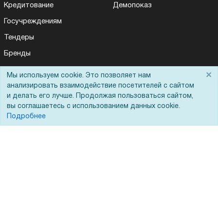
Кредитование
Демопоказ
Госучреждениям
Тендеры
Бренды
ЭДО
×
Мы используем cookie. Это позволяет нам
анализировать взаимодействие посетителей с сайтом
и делать его лучше. Продолжая пользоваться сайтом,
Помощь
вы соглашаетесь с использованием данных cookie.
Подробнее
Вопрос-ответ
Реквизиты
Гарантии и возврат
Сервисный центр
Вакансии
Обратная связь