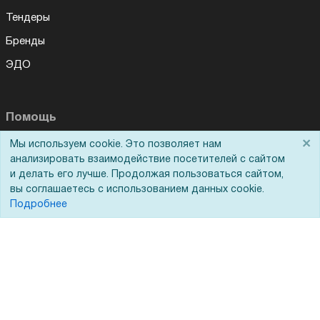
Тендеры
Бренды
ЭДО
Помощь
×
Мы используем cookie. Это позволяет нам
Вопрос-ответ
анализировать взаимодействие посетителей с сайтом
Реквизиты
и делать его лучше. Продолжая пользоваться сайтом,
вы соглашаетесь с использованием данных cookie.
Гарантии и возврат
Подробнее
Сервисный центр
Вакансии
Обратная связь
Для Таможенного союза