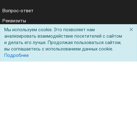
Вопрос-ответ
Реквизиты
×
Мы используем cookie. Это позволяет нам
Гарантии и возврат
анализировать взаимодействие посетителей с сайтом
Сервисный центр
и делать его лучше. Продолжая пользоваться сайтом,
вы соглашаетесь с использованием данных cookie.
Вакансии
Подробнее
Обратная связь
Для Таможенного союза
Запрос актов сверки
© 2002 - 2026 Форофис – поставки оборудования для бизнеса:
полиграфического, банковского, презентационного и оргтехники
На информационном ресурсе применяются
рекомендательные