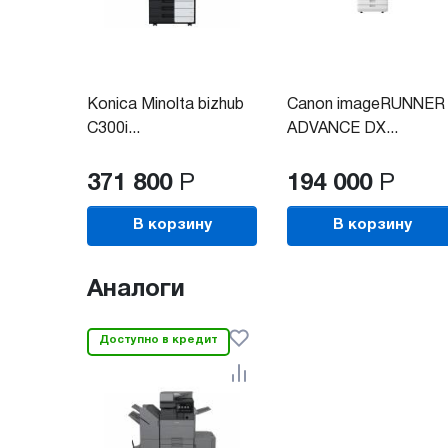
Konica Minolta bizhub
Canon imageRUNNER
C300i...
ADVANCE DX...
371 800
Р
194 000
Р
В корзину
В корзину
Аналоги
Доступно в кредит