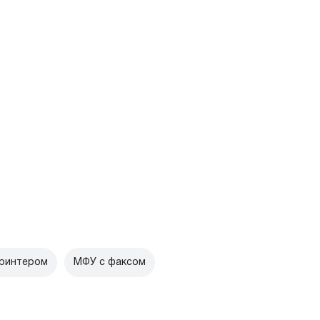
принтером
МФУ с факсом