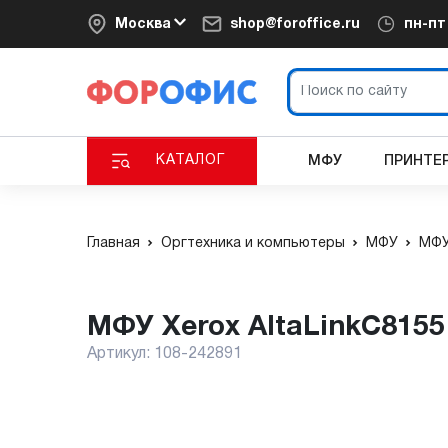
Москва
shop@foroffice.ru
пн-п
КАТАЛОГ
МФУ
ПРИНТЕ
Главная
Оргтехника и компьютеры
МФУ
МФУ
МФУ Xerox AltaLinkC815
Артикул:
108-242891