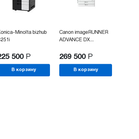
onica-Minolta bizhub
Canon imageRUNNER
251i
ADVANCE DX...
225 500
Р
269 500
Р
В корзину
В корзину