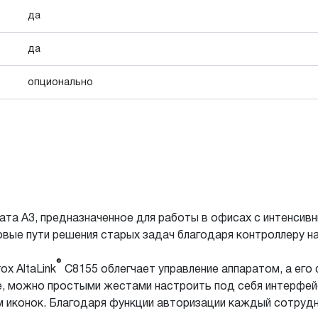
да
да
опционально
ата А3, предназначенное для работы в офисах с интенси
овые пути решения старых задач благодаря контроллеру на
®
x AltaLink
C8155 облегчает управление аппаратом, а его 
не, можно простыми жестами настроить под себя интерфе
м иконок. Благодаря функции авторизации каждый сотруд