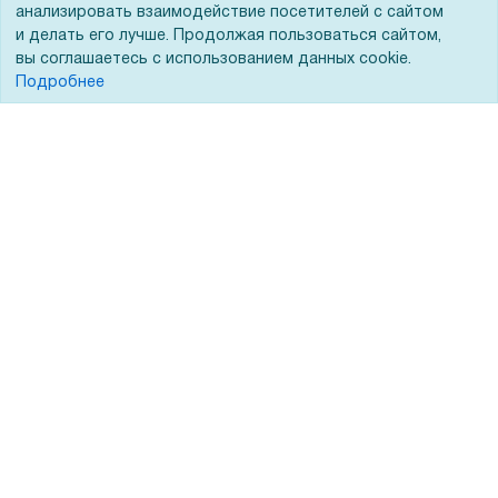
Госучреждениям
анализировать взаимодействие посетителей с сайтом
и делать его лучше. Продолжая пользоваться сайтом,
Тендеры
вы соглашаетесь с использованием данных cookie.
Бренды
Подробнее
ЭДО
Помощь
Вопрос-ответ
Реквизиты
Гарантии и возврат
Сервисный центр
Вакансии
Обратная связь
Для Таможенного союза