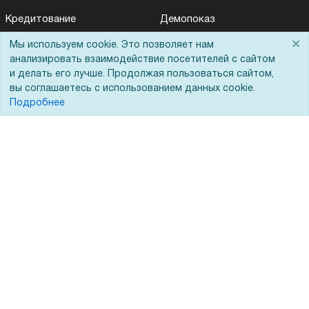
Кредитование
Демопоказ
Госучреждениям
×
Мы используем cookie. Это позволяет нам
Для Вас доступно эксклюзивное приложение при
×
заказе этого товара
анализировать взаимодействие посетителей с сайтом
Тендеры
и делать его лучше. Продолжая пользоваться сайтом,
Бренды
вы соглашаетесь с использованием данных cookie.
Получить скидку
Не показывать
Подробнее
ЭДО
Помощь
Вопрос-ответ
Реквизиты
Гарантии и возврат
Сервисный центр
Вакансии
Обратная связь