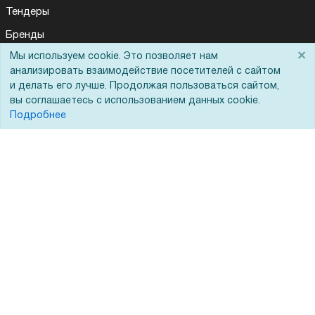
Тендеры
Бренды
×
Мы используем cookie. Это позволяет нам
ЭДО
анализировать взаимодействие посетителей с сайтом
и делать его лучше. Продолжая пользоваться сайтом,
вы соглашаетесь с использованием данных cookie.
Помощь
Подробнее
Вопрос-ответ
Реквизиты
Гарантии и возврат
Сервисный центр
Вакансии
Обратная связь
Для Таможенного союза