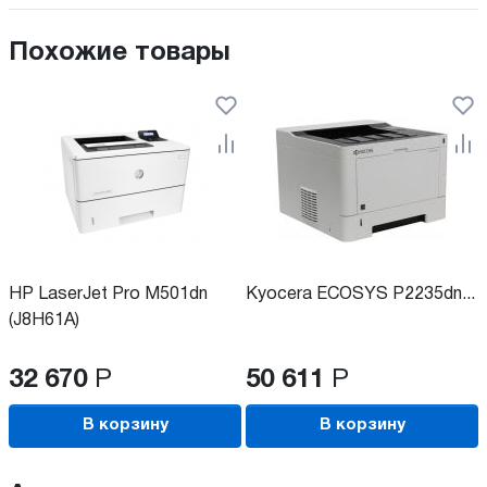
Похожие товары
HP LaserJet Pro M501dn
Kyocera ECOSYS P2235dn...
(J8H61A)
32 670
Р
50 611
Р
В корзину
В корзину