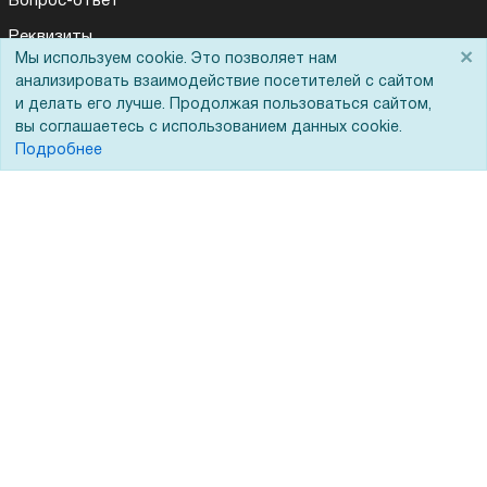
Вопрос-ответ
Реквизиты
×
Мы используем cookie. Это позволяет нам
Гарантии и возврат
анализировать взаимодействие посетителей с сайтом
и делать его лучше. Продолжая пользоваться сайтом,
Сервисный центр
вы соглашаетесь с использованием данных cookie.
Вакансии
Подробнее
Обратная связь
Для Таможенного союза
Запрос актов сверки
© 2002 - 2026 Форофис – поставки оборудования для бизнеса:
полиграфического, банковского, презентационного и оргтехники
На информационном ресурсе применяются
рекомендательные
технологии
Наш сайт защищен с помощью Yandex SmartCaptcha и