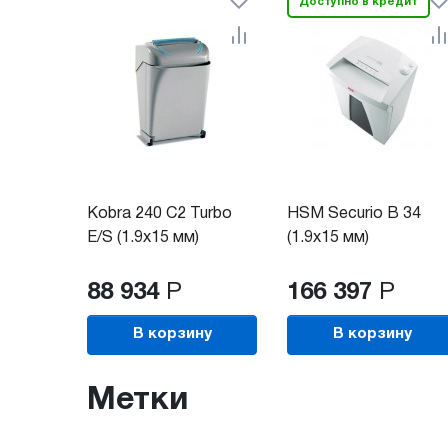
Доступно в кредит
Kobra 240 C2 Turbo
HSM Securio B 34
E/S (1.9x15 мм)
(1.9x15 мм)
88 934
Р
166 397
Р
В корзину
В корзину
Метки