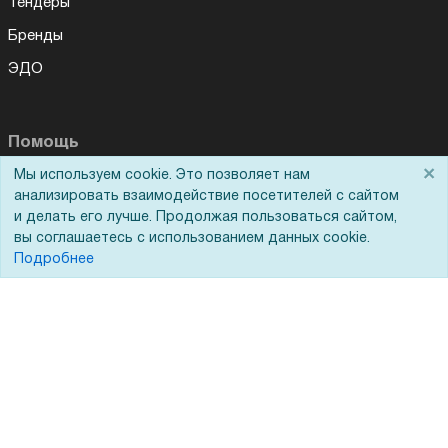
Тендеры
Бренды
ЭДО
Помощь
×
Мы используем cookie. Это позволяет нам
Для Вас доступно эксклюзивное приложение при
×
Вопрос-ответ
заказе этого товара
анализировать взаимодействие посетителей с сайтом
и делать его лучше. Продолжая пользоваться сайтом,
Реквизиты
вы соглашаетесь с использованием данных cookie.
Получить скидку
Не показывать
Гарантии и возврат
Подробнее
Сервисный центр
Вакансии
Обратная связь
Для Таможенного союза