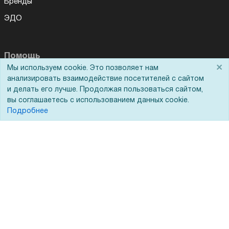
Бренды
ЭДО
Помощь
×
Мы используем cookie. Это позволяет нам
Вопрос-ответ
анализировать взаимодействие посетителей с сайтом
и делать его лучше. Продолжая пользоваться сайтом,
Реквизиты
вы соглашаетесь с использованием данных cookie.
Подробнее
Гарантии и возврат
Сервисный центр
Вакансии
Обратная связь
Для Таможенного союза
Запрос актов сверки