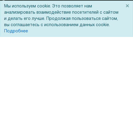
Реквизиты
×
Мы используем cookie. Это позволяет нам
Гарантии и возврат
анализировать взаимодействие посетителей с сайтом
и делать его лучше. Продолжая пользоваться сайтом,
Сервисный центр
вы соглашаетесь с использованием данных cookie.
Подробнее
Вакансии
Обратная связь
Для Таможенного союза
Запрос актов сверки
© 2002 - 2026 Форофис – поставки оборудования для бизнеса:
полиграфического, банковского, презентационного и оргтехники
На информационном ресурсе применяются
рекомендательные
технологии
Наш сайт защищен с помощью Yandex SmartCaptcha и
соответствует
политике обработки данных