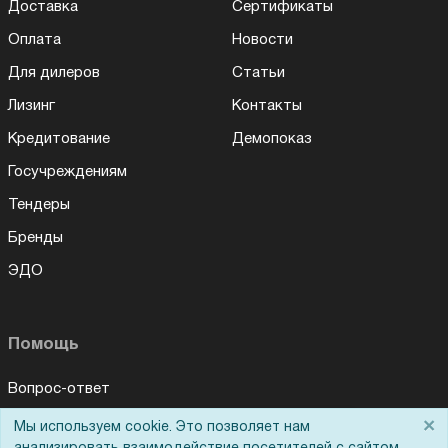
Доставка
Сертификаты
Оплата
Новости
Для дилеров
Статьи
Лизинг
Контакты
Кредитование
Демопоказ
Госучреждениям
Тендеры
Бренды
ЭДО
Помощь
Вопрос-ответ
Реквизиты
×
Мы используем cookie. Это позволяет нам
Для Вас доступно эксклюзивное приложение при
×
заказе этого товара