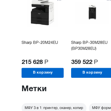
Sharp BP-20M24EU
Sharp BP-30M28EU
(BP30M28EU)
215 628
Р
359 522
Р
В корзину
В корзину
Метки
МФУ 3 в 1: принтер, сканер, копир
МФУ форм