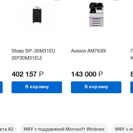
Sharp BP-30M31EU
Avision AM7630i
(BP30M31EU)
К
402 157
Р
143 000
Р
В корзину
В корзину
ата А3
МФУ с поддержкой Microsoft Windows
МФУ c wi