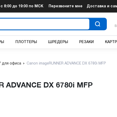
т
с 8:00 до 19:00
по МСК
Перезвоните мне
Доставка и са
В
РЫ
ПЛОТТЕРЫ
ШРЕДЕРЫ
РЕЗАКИ
КАРТ
 для офиса
Canon imageRUNNER ADVANCE DX 6780i MFP
R ADVANCE DX 6780i MFP