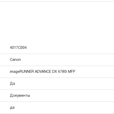
4017C004
Canon
imageRUNNER ADVANCE DX 6780i MFP
Да
Документы
да