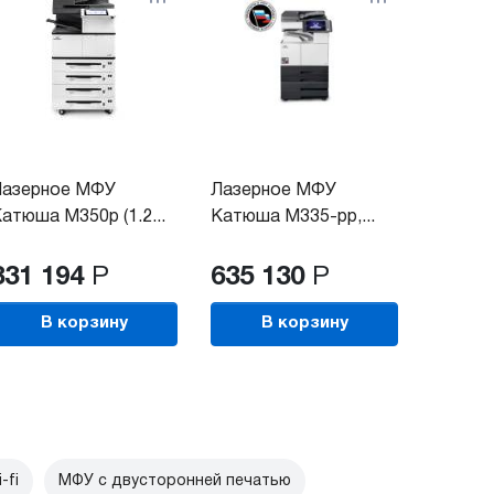
Лазерное МФУ
Лазерное МФУ
атюша М350p (1.2...
Катюша M335-pp,...
831 194
Р
635 130
Р
В корзину
В корзину
-fi
МФУ с двусторонней печатью