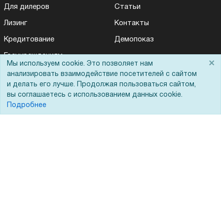
Для дилеров
Статьи
Лизинг
Контакты
Кредитование
Демопоказ
Госучреждениям
×
Мы используем cookie. Это позволяет нам
Тендеры
анализировать взаимодействие посетителей с сайтом
и делать его лучше. Продолжая пользоваться сайтом,
Бренды
вы соглашаетесь с использованием данных cookie.
ЭДО
Подробнее
Помощь
Вопрос-ответ
Реквизиты
Гарантии и возврат
Сервисный центр