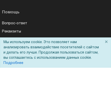
Помощь
Вопрос-ответ
Реквизиты
Гарантии и возврат
×
Мы используем cookie. Это позволяет нам
Для Вас доступно эксклюзивное приложение при
×
заказе этого товара
анализировать взаимодействие посетителей с сайтом
Сервисный центр
и делать его лучше. Продолжая пользоваться сайтом,
Вакансии
вы соглашаетесь с использованием данных cookie.
Получить скидку
Не показывать
Подробнее
Обратная связь
Для Таможенного союза
Запрос актов сверки