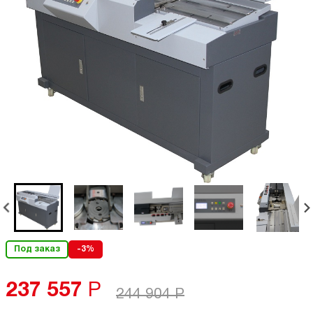
Под заказ
-3%
237 557
Р
244 904
Р