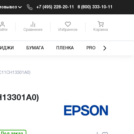
мовывоз
+7 (495) 228-20-11
8 (800) 333-10-11
ойти
Сравнение
Избранное
Корзина
РИДЖИ
БУМАГА
ПЛЕНКА
PRO
(C11CH13301A0)
H13301A0)
Под заказ