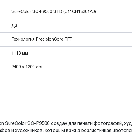
SureColor SC-P9500 STD (C11CH13301A0)
Да
Технология PrecisionCore TFP
1118 мм
2400 x 1200 dpi
 SureColor SC-P9500 создан для печати фотографий, ху
афов и художников, которым важна реалистичная цветопер