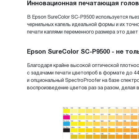
Инновационная печатающая голова 
В Epson SureColor SC-P9500 используется пье
чернильных капель идеальной формы и их точн
печати каплями переменного размера это дает
Epson SureColor SC-P9500 - не то
Благодаря крайне высокой оптической плотнос
с задачами печати цветопроб в формате до 44"
и опциональный SpectroProofer на базе спект
воспроизведение цветов раз за разом, делая 