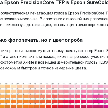
Epson PrecisionCore TFP в Epson SureColo
зоэлектрическая печатающая голова Epson PrecisionCore
ое позиционирование. В сочетании с высочайшим разрешен
 великолепную детализацию, плавные цветовые переходы 
лько фотопечать, но и цветопроба
ти черного и широкому цветовому охвату плоттер Epson S
 и станет компактным помощником на препресс-участке тип
рофотометра X-Rite и новейшей измерительной головы IL
возможным быстрое и точное измерение цвета.