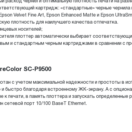
й расход чернил и оптимальную плотность печати на разли
ответствующий картридж: «стандартные» черные чернила 
 Epson Velvet Fine Art, Epson Enhanced Matte и Epson Ultra
скую плотность для наилучшего качества отпечатка.
янцевых носителей;
осителя плоттер автоматически выбирает соответствующи
вым и стандартным черным картриджами в сравнении с п
reColor SC-P9500
ботан с учетом максимальной надежности и простоты в и
ко и быстро благодаря встроенному ЖК-экрану. А с опцио
е к печати, в память плоттера и запускать определенные 
 сетевой порт 10/100 BaseT Ethernet.