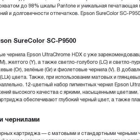
охватом до 98% шкалы Pantone и уникальная печатающая 
ий и долговечности отпечатков. Epson SureColor SC-P95
son SureColor SC-P9500
ые чернила Epson UltraChrome HDX с уже зарекомендовавш
M), желтого (Y), а также светло-голубого (LC) и светло-п
ые (Or), зелёные (Gr) и фиолетовые чернила (V). В добавле
 (LLk) цвета. Также, при использовании матовых и глянцев
аллельно. 12-цветный набор пигментных чернил Epson Ul
жений высокого качества с яркими, насыщенными цветами
артриджа обеспечивают глубокий черный цвет, а также пла
и чернилами
черных картриджа — с матовыми и стандартными черными