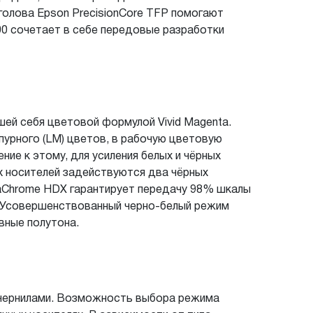
голова Epson PrecisionCore TFP помогают
00 сочетает в себе передовые разработки
ей себя цветовой формулой Vivid Magenta.
урпурного (LM) цветов, в рабочую цветовую
ние к этому, для усиления белых и чёрных
ых носителей задействуются два чёрных
traChrome HDX гарантирует передачу 98% шкалы
. Усовершенствованный черно-белый режим
вные полутона.
 чернилами. Возможность выбора режима