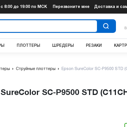
т
с 8:00 до 19:00
по МСК
Перезвоните мне
Доставка и са
В
РЫ
ПЛОТТЕРЫ
ШРЕДЕРЫ
РЕЗАКИ
КАРТ
теры
Струйные плоттеры
Epson SureColor SC-P9500 STD 
 SureColor SC-P9500 STD (C11C