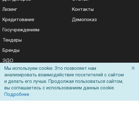
Лизинг
Контакты
Кредитование
Демопоказ
Госучреждениям
Тендеры
Бренды
ЭДО
×
Мы используем cookie. Это позволяет нам
Для Вас доступно эксклюзивное приложение при
×
заказе этого товара
анализировать взаимодействие посетителей с сайтом
и делать его лучше. Продолжая пользоваться сайтом,
Помощь
вы соглашаетесь с использованием данных cookie.
Получить скидку
Не показывать
Подробнее
Вопрос-ответ
Реквизиты
Гарантии и возврат
Сервисный центр
Вакансии