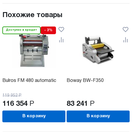
Похожие товары
Доступно в кредит
- 3%
Bulros FM 480 automatic
Boway BW-F350
119 952
Р
116 354
Р
83 241
Р
В корзину
В корзину