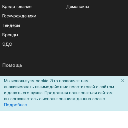
Кредитование
Демопоказ
Госучреждениям
Тендеры
Бренды
ЭДО
Помощь
Вопрос-ответ
×
Мы используем cookie. Это позволяет нам
анализировать взаимодействие посетителей с сайтом
Реквизиты
и делать его лучше. Продолжая пользоваться сайтом,
Гарантии и возврат
вы соглашаетесь с использованием данных cookie.
Подробнее
Сервисный центр
Вакансии
Обратная связь