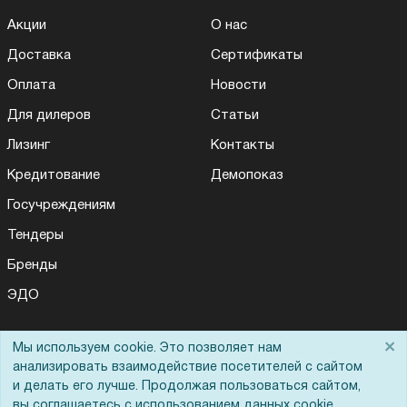
Акции
О нас
Доставка
Сертификаты
Оплата
Новости
Для дилеров
Статьи
Лизинг
Контакты
Кредитование
Демопоказ
Госучреждениям
Тендеры
Бренды
ЭДО
×
Мы используем cookie. Это позволяет нам
Помощь
анализировать взаимодействие посетителей с сайтом
и делать его лучше. Продолжая пользоваться сайтом,
Вопрос-ответ
вы соглашаетесь с использованием данных cookie.