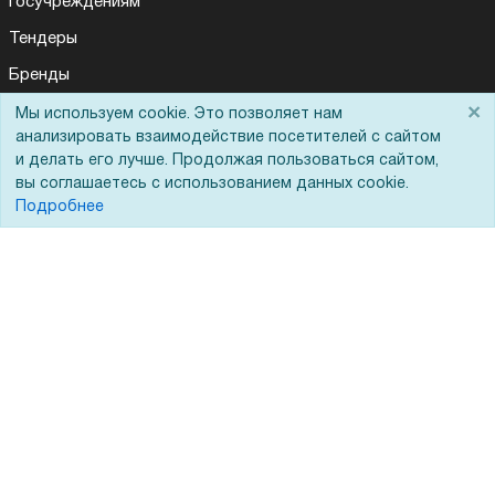
Госучреждениям
Тендеры
Бренды
×
ЭДО
Мы используем cookie. Это позволяет нам
анализировать взаимодействие посетителей с сайтом
и делать его лучше. Продолжая пользоваться сайтом,
вы соглашаетесь с использованием данных cookie.
Помощь
Подробнее
Вопрос-ответ
Реквизиты
Гарантии и возврат
Сервисный центр
Вакансии
Обратная связь
Для Таможенного союза