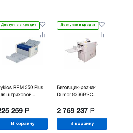
Доступно в кредит
Доступно в кредит
yklos RPM 350 Plus
Биговщик-резчик
ля штриховой...
Dumor 8336BSC...
225 259
Р
2 769 237
Р
В корзину
В корзину