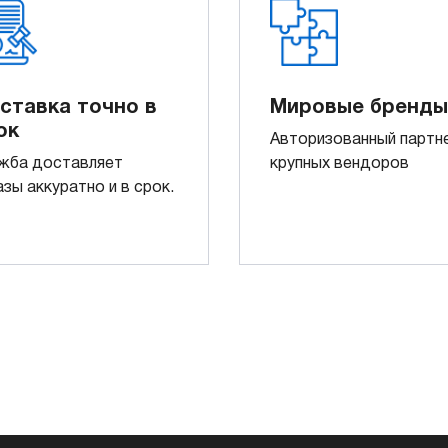
ставка точно в
Мировые бренды
ок
Авторизованный партн
жба доставляет
крупных вендоров
азы аккуратно и в срок.