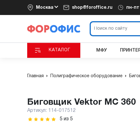
Москва
shop@foroffice.ru
пн-п
КАТАЛОГ
МФУ
ПРИНТЕ
Главная
Полиграфическое оборудование
Биго
Биговщик Vektor MC 360
Артикул:
114-017512
5
из
5