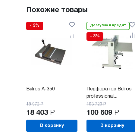
Похожие товары
- 3%
Доступно в кредит
- 3%
Bulros A-350
Перфоратор Bulros
professional...
18 972
Р
103 720
Р
18 403
Р
100 609
Р
В корзину
В корзину