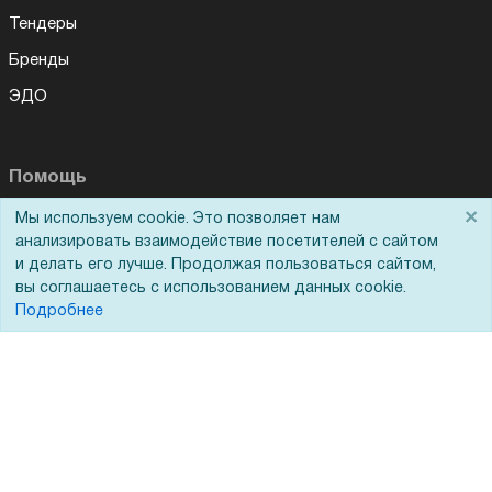
Тендеры
Бренды
ЭДО
Помощь
×
Мы используем cookie. Это позволяет нам
Вопрос-ответ
анализировать взаимодействие посетителей с сайтом
Реквизиты
и делать его лучше. Продолжая пользоваться сайтом,
вы соглашаетесь с использованием данных cookie.
Гарантии и возврат
Подробнее
Сервисный центр
Вакансии
Обратная связь
Для Таможенного союза