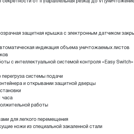
секретности от II (параллельная резка) до VI (уничтожен
прозрачная защитная крышка с электронным датчиком закр
— автоматическая индикация объема уничтожаемых листов
зков
оты с интеллектуальной системой контроля «Easy Switch
е перегруза системы подачи
контейнера и открывании защитной дверцы
остановки
1 часа
должительной работы
сами для легкого перемещения
ущие ножи из специальной закаленной стали