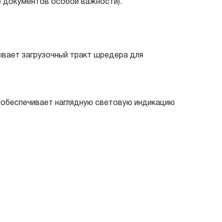
ие документов особой важности).
ывает загрузочный тракт шредера для
» обеспечивает наглядную световую индикацию