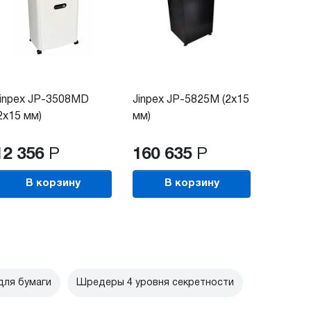
inpex JP-3508MD
Jinpex JP-5825M (2x15
2x15 мм)
мм)
12 356
Р
160 635
Р
В корзину
В корзину
ля бумаги
Шредеры 4 уровня секретности