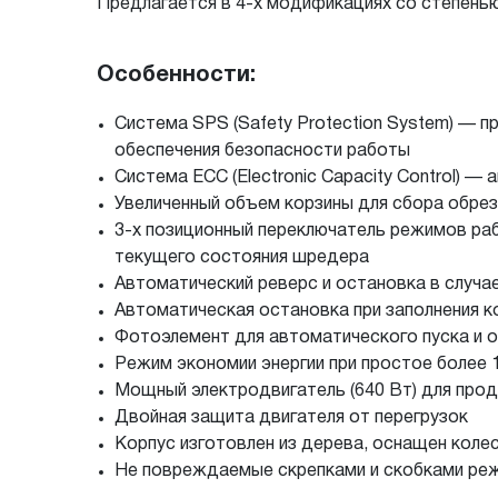
Предлагается в 4-х модификациях со степенью 
Особенности:
Система SPS (Safety Protection System) — 
обеспечения безопасности работы
Система ECC (Electronic Capacity Control) 
Увеличенный объем корзины для сбора обре
3-х позиционный переключатель режимов раб
текущего состояния шредера
Автоматический реверс и остановка в случа
Автоматическая остановка при заполнения 
Фотоэлемент для автоматического пуска и 
Режим экономии энергии при простое более 
Мощный электродвигатель (640 Вт) для про
Двойная защита двигателя от перегрузок
Корпус изготовлен из дерева, оснащен коле
Не повреждаемые скрепками и скобками реж