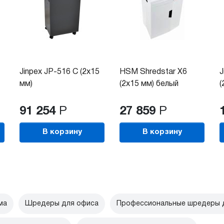
Jinpex JP-516 C (2x15
HSM Shredstar X6
J
мм)
(2x15 мм) белый
(
91 254
Р
27 859
Р
В корзину
В корзину
ма
Шредеры для офиса
Профессиональные шредеры д