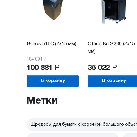
Bulros 516C (2x15 мм)
Office Kit S230 (2x15
мм)
104 001
Р
100 881
Р
35 022
Р
В корзину
В корзину
Метки
Шредеры для бумаги с корзиной большого объе